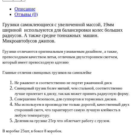
Описание
Отзывы (0)
Грузики самоклеющиеся с увеличенной массой, 19мм
шириной используются для балансировки колес больших
радиусов. А также средне тоннажных машин.
Микроавтобусов джипов.
Грузики отличаются оригинальным узнаваемым дизайном , а также,
превосходным качеством литья, отличным двухстороннем скотчем,
который имеет превосходную адгезию
Главные отличия свинцовых грузиков на самоклейке
Не ржавеют и соответственно не портят ржавчиной диск
Свинцовый грузик более мягкий, чем стальной, соответственно
лучше прилегает к диску, так как может принять радиусную форму.
Совершенно безопасен, для суппортов и тормозных дисков.
Мы используем в производстве только дорогой, качественный двух
сторонний скотч, что гарантирует самую лучшую клейкость в
любую температуру.
Деления на грузике 25гр что облегчает работу с грузом.
В коробке 25шт, в боксе 8 коробок.